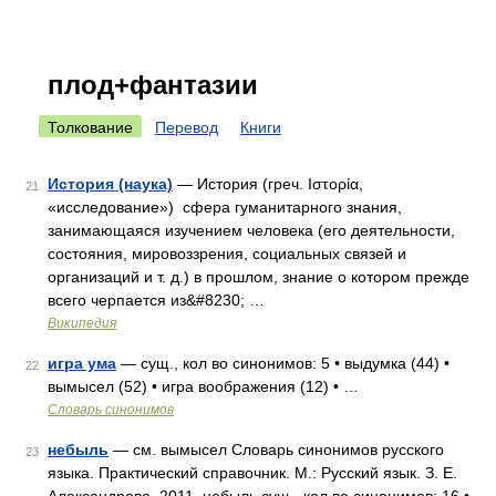
плод+фантазии
Толкование
Перевод
Книги
История (наука)
— История (греч. Ιστορία,
21
«исследование») сфера гуманитарного знания,
занимающаяся изучением человека (его деятельности,
состояния, мировоззрения, социальных связей и
организаций и т. д.) в прошлом, знание о котором прежде
всего черпается из&#8230; …
Википедия
игра ума
— сущ., кол во синонимов: 5 • выдумка (44) •
22
вымысел (52) • игра воображения (12) • …
Словарь синонимов
небыль
— см. вымысел Словарь синонимов русского
23
языка. Практический справочник. М.: Русский язык. З. Е.