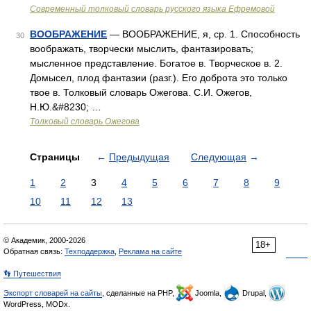
Современный толковый словарь русского языка Ефремовой
ВООБРАЖЕНИЕ
— ВООБРАЖЕНИЕ, я, ср. 1. Способность
30
воображать, творчески мыслить, фантазировать;
мысленное представление. Богатое в. Творческое в. 2.
Домысел, плод фантазии (разг.). Его доброта это только
твое в. Толковый словарь Ожегова. С.И. Ожегов,
Н.Ю.&#8230; …
Толковый словарь Ожегова
Страницы
←
Предыдущая
Следующая
→
1
2
3
4
5
6
7
8
9
10
11
12
13
© Академик, 2000-2026
18+
Обратная связь:
Техподдержка
,
Реклама на сайте
👣 Путешествия
Экспорт словарей на сайты
, сделанные на PHP,
Joomla,
Drupal,
WordPress, MODx.