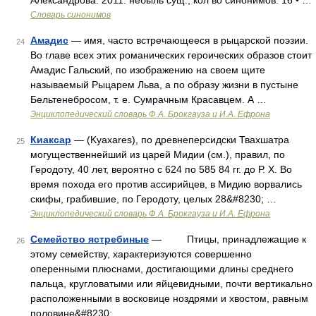
Александрова. 2011. небыль сущ., кол во синонимов: 16 • …
Словарь синонимов
Амадис
— имя, часто встречающееся в рыцарской поэзии.
24
Во главе всех этих романических героических образов стоит
Амадис Гальский, по изображению на своем щите
называемый Рыцарем Льва, а по образу жизни в пустыне
Бельтенебросом, т. е. Сумрачным Красавцем. А …
Энциклопедический словарь Ф.А. Брокгауза и И.А. Ефрона
Киаксар
— (Kyaxares), по древнеперсидски Твахшатра
25
могущественнейший из царей Мидии (см.), правил, по
Геродоту, 40 лет, вероятно с 624 по 585 84 гг. до Р. Х. Во
время похода его против ассирийцев, в Мидию ворвались
скифы, грабившие, по Геродоту, целых 28&#8230; …
Энциклопедический словарь Ф.А. Брокгауза и И.А. Ефрона
Семейство ястребиные
— Птицы, принадлежащие к
26
этому семейству, характеризуются совершенно
оперенными плюснами, достигающими длины среднего
пальца, кругловатыми или яйцевидными, почти вертикально
расположенными в восковице ноздрями и хвостом, равным
половине&#8230; …