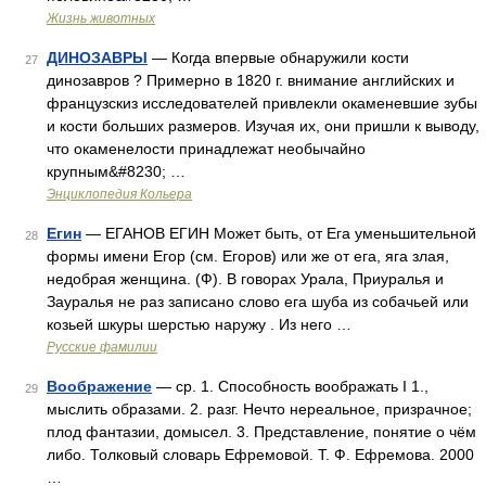
Жизнь животных
ДИНОЗАВРЫ
— Когда впервые обнаружили кости
27
динозавров ? Примерно в 1820 г. внимание английских и
французскиз исследователей привлекли окаменевшие зубы
и кости больших размеров. Изучая их, они пришли к выводу,
что окаменелости принадлежат необычайно
крупным&#8230; …
Энциклопедия Кольера
Егин
— ЕГАНОВ ЕГИН Может быть, от Ега уменьшительной
28
формы имени Егор (см. Егоров) или же от ега, яга злая,
недобрая женщина. (Ф). В говорах Урала, Приуралья и
Зауралья не раз записано слово ега шуба из собачьей или
козьей шкуры шерстью наружу . Из него …
Русские фамилии
Воображение
— ср. 1. Способность воображать I 1.,
29
мыслить образами. 2. разг. Нечто нереальное, призрачное;
плод фантазии, домысел. 3. Представление, понятие о чём
либо. Толковый словарь Ефремовой. Т. Ф. Ефремова. 2000
…